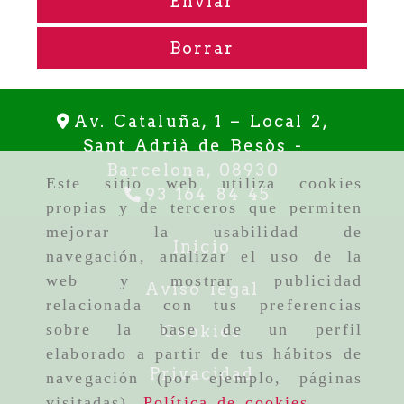
Enviar
Borrar
Av. Cataluña, 1 – Local 2,
Sant Adrià de Besòs -
Barcelona,
08930
Este sitio web utiliza cookies
93 164 84 45
propias y de terceros que permiten
mejorar la usabilidad de
Inicio
navegación, analizar el uso de la
web y mostrar publicidad
Aviso legal
relacionada con tus preferencias
sobre la base de un perfil
Cookies
elaborado a partir de tus hábitos de
Privacidad
navegación (por ejemplo, páginas
visitadas).
Política de cookies
.