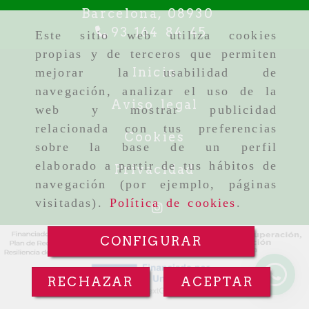
Barcelona,
08930
93 164 84 45
Este sitio web utiliza cookies
propias y de terceros que permiten
Inicio
mejorar la usabilidad de
navegación, analizar el uso de la
Aviso legal
web y mostrar publicidad
relacionada con tus preferencias
Cookies
sobre la base de un perfil
elaborado a partir de tus hábitos de
Privacidad
navegación (por ejemplo, páginas
visitadas).
Política de cookies
.
CONFIGURAR
RECHAZAR
ACEPTAR