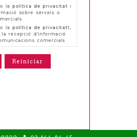
to la
política de privacitat
i
ormació sobre serveis o
mercials
to la
política de privacitat
t,
 la recepció d’informació
comunicacions comercials
Reiniciar