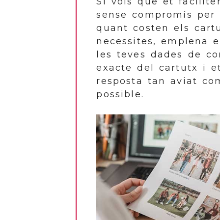
Si vols que et facili
sense compromís per s
quant costen els cart
necessites, emplena e
les teves dades de co
exacte del cartutx i 
resposta tan aviat co
possible.