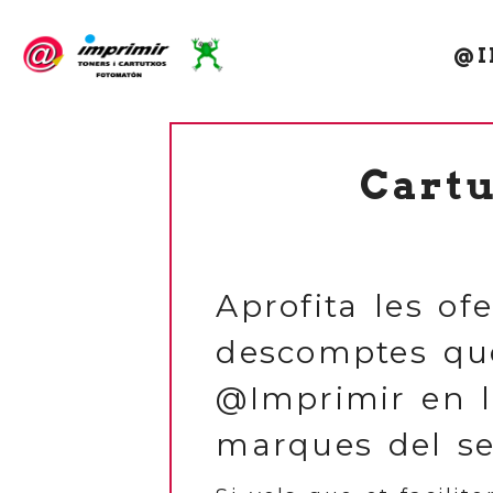
@I
Cartu
Aprofita les ofe
descomptes qu
@Imprimir en l
marques del se