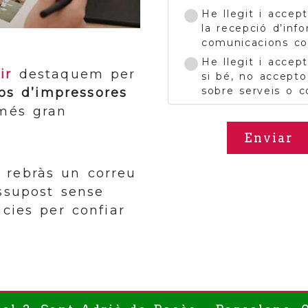
He llegit i accep
la recepció d’inf
comunicacions co
He llegit i accep
ir
destaquem per
si bé, no accepto
sobre serveis o 
os d’impressores
 més gran
Enviar
 rebràs un correu
ssupost sense
cies per confiar