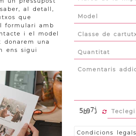
tem un pressupost
aber, al detall,
utxos que
l formulari amb
ntacte i el model
et donarem una
m ens sigui
Condicions legal